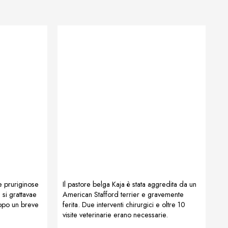
e pruriginose
Il pastore belga Kaja è stata aggredita da un
 si grattavae
American Stafford terrier e gravemente
Dopo un breve
ferita. Due interventi chirurgici e oltre 10
visite veterinarie erano necessarie.
pt e
Seguendo la raccomandazione di Živa e