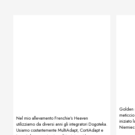
Golden 
meticci
Nel mio allevamento Frenchie’s Heaven
iniziato 
utilizziamo da diversi anni gli integratori Dogoteka.
Niemiec 
Usiamo costantemente MultiAdapt, CortiAdapt e
ProArtLe