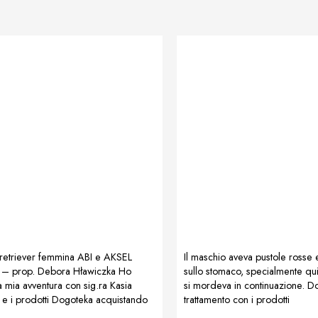
retriever femmina ABI e AKSEL
Il maschio aveva pustole rosse 
o – prop. Debora Hławiczka Ho
sullo stomaco, specialmente qui
la mia avventura con sig.ra Kasia
si mordeva in continuazione. 
e i prodotti Dogoteka acquistando
trattamento con i prodotti
g maxy per proteggere le
Dogoteka:LactoAdapt, MultiAda