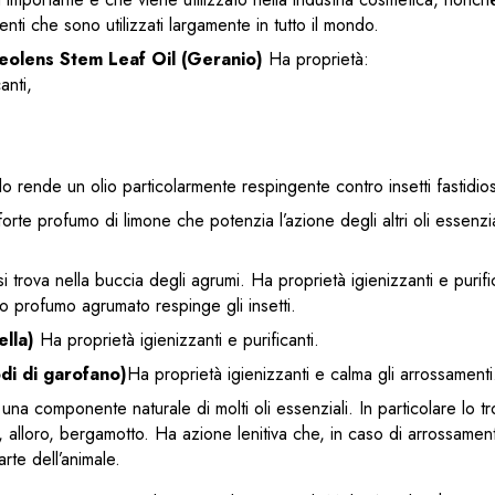
enti che sono utilizzati largamente in tutto il mondo.
eolens Stem Leaf Oil (Geranio)
Ha proprietà:
anti,
lo rende un olio particolarmente respingente contro insetti fastidi
n forte profumo di limone che potenzia l’azione degli altri oli essenz
si trova nella buccia degli agrumi. Ha proprietà igienizzanti e purifi
so profumo agrumato respinge gli insetti.
ella)
Ha proprietà igienizzanti e purificanti.
di di garofano)
Ha proprietà igienizzanti e calma gli arrossamenti
è una componente naturale di molti oli essenziali. In particolare lo tr
 alloro, bergamotto. Ha azione lenitiva che, in caso di arrossamenti, 
rte dell’animale.