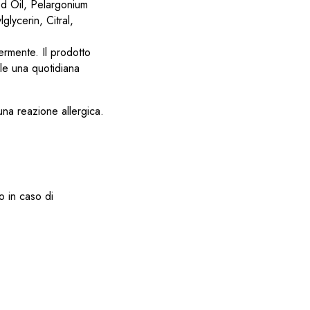
d Oil, Pelargonium
lycerin, Citral,
ermente. Il prodotto
ile una quotidiana
na reazione allergica.
o in caso di
.