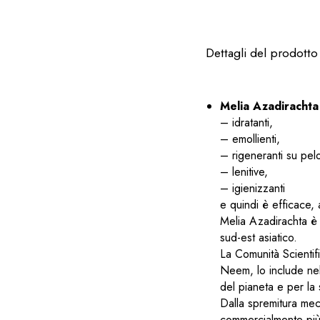
Dettagli del prodotto
Melia Azadiracht
– idratanti,
– emollienti,
– rigeneranti su pel
– lenitive,
– igienizzanti
e quindi è efficace, 
Melia Azadirachta è 
sud-est asiatico.
La Comunità Scientifi
Neem, lo include nel
del pianeta e per la s
Dalla spremitura mec
commercialmente più 