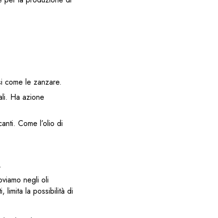
osi come le zanzare.
iali. Ha azione
canti. Come l’olio di
.
oviamo negli oli
limita la possibilità di