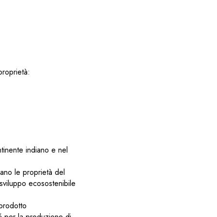
proprietà:
tinente indiano e nel
rano le proprietà del
 sviluppo ecosostenibile
 prodotto
é per la produzione di