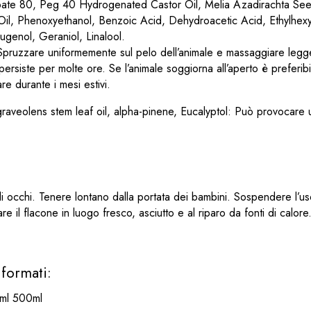
bate 80, Peg 40 Hydrogenated Castor Oil, Melia Azadirachta See
l, Phenoxyethanol, Benzoic Acid, Dehydroacetic Acid, Ethylhexylg
ugenol, Geraniol, Linalool.
 Spruzzare uniformemente sul pelo dell’animale e massaggiare legg
ersiste per molte ore. Se l’animale soggiorna all’aperto è preferib
re durante i mesi estivi.
aveolens stem leaf oil, alpha-pinene, Eucalyptol: Può provocare u
gli occhi. Tenere lontano dalla portata dei bambini. Sospendere l’us
re il flacone in luogo fresco, asciutto e al riparo da fonti di calore
 formati:
 ml 500ml