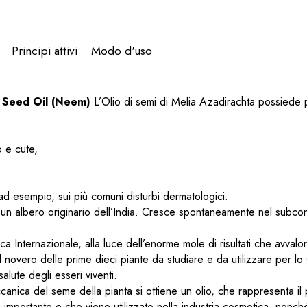
Principi attivi
Modo d'uso
a Seed Oil (Neem)
L’Olio di semi di Melia Azadirachta possiede 
o e cute,
ad esempio, sui più comuni disturbi dermatologici.
un albero originario dell’India. Cresce spontaneamente nel subcon
ca Internazionale, alla luce dell’enorme mole di risultati che avvalo
 novero delle prime dieci piante da studiare e da utilizzare per lo
alute degli esseri viventi.
canica del seme della pianta si ottiene un olio, che rappresenta il
importante e che viene utilizzato nella industria cosmetica, nonch