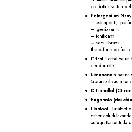
prodotti insettorepell
Pelargonium Grav
– astringenti,- purific
– igienizzanti,
– tonificanti,
– riequilibranti.
Il suo forte profumo 
Citral
Il citral ha u
deodorante.
Limonene
In natura 
Geranio il suo inten
Citronellol (Citron
Eugenolo (dai chio
Linalool
l Linalool 
essenziali di lavanda,
autograttamenti da pa