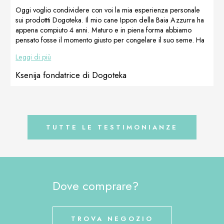
mi sono
[…]
Oggi voglio condividere con voi la mia esperienza personale
ricordata di
sui prodottti Dogoteka. Il mio cane Ippon della Baia Azzurra ha
Petra
appena compiuto 4 anni. Maturo e in piena forma abbiamo
Maibüchen di
pensato fosse il momento giusto per congelare il suo seme. Ha
FutterGlück e
sempre avuto una buona fertilità, però volevamo prepararlo
Leggi di più
l’ho
bene per congelare un seme buono da poter usare in futuro.
contattata.Dopo
Ha cominciato a prendere FertiAdapt a Novembre ogni giorno.
Ksenija fondatrice di Dogoteka
[…]
Questo è il suo spermiogramma in data 18/02/2021. Oltre due
milliardi […]
TUTTE LE TESTIMONIANZE
Dove comprare?
TROVA NEGOZIO