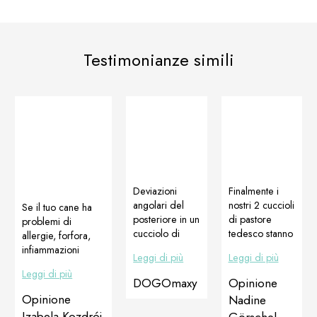
Testimonianze simili
Deviazioni
Finalmente i
angolari del
nostri 2 cuccioli
Se il tuo cane ha
posteriore in un
di pastore
problemi di
cucciolo di
tedesco stanno
allergie, forfora,
alano con
di nuovo bene.
infiammazioni
Leggi di più
Leggi di più
ancora grandi
Dopo mesi di
ricorrenti della
Leggi di più
margini di
cure dal
pelle, hot spot, ecc
DOGOmaxy
Opinione
crescita.
veterinario con
… assicurati di
Opinione
Nadine
Risultato dopo
i tipici rimedi
leggere la storiaqui
Izabela Kozdrój