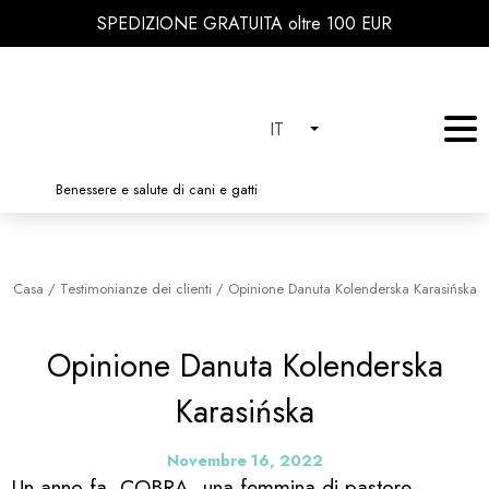
SPEDIZIONE GRATUITA oltre 100 EUR
IT
Benessere e salute di cani e gatti
Casa
/
Testimonianze dei clienti
/
Opinione Danuta Kolenderska Karasińska
Opinione Danuta Kolenderska
Karasińska
Novembre 16, 2022
Un anno fa, COBRA, una femmina di pastore