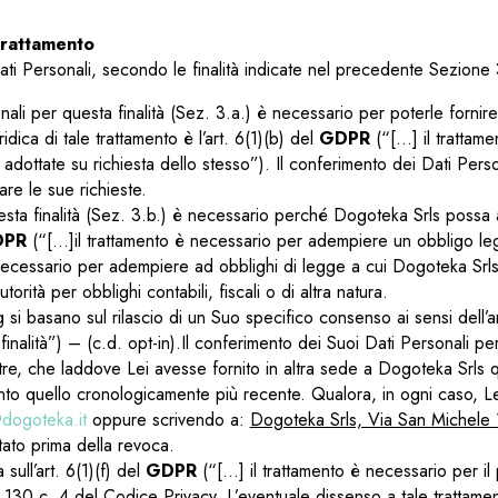
 trattamento
 Dati Personali, secondo le finalità indicate nel precedente Sezione
nali per questa finalità (Sez. 3.a.) è necessario per poterle fornire 
dica di tale trattamento è l’art. 6(1)(b) del
GDPR
(“[…] il trattame
i adottate su richiesta dello stesso”). Il conferimento dei Dati Pers
are le sue richieste.
uesta finalità (Sez. 3.b.) è necessario perché Dogoteka Srls possa 
DPR
(“[…]il trattamento è necessario per adempiere un obbligo legale
ti, necessario per adempiere ad obblighi di legge a cui Dogoteka Sr
tà per obblighi contabili, fiscali o di altra natura.
ing si basano sul rilascio di un Suo specifico consenso ai sensi dell’
inalità”) – (c.d. opt-in).Il conferimento dei Suoi Dati Personali per 
noltre, che laddove Lei avesse fornito in altra sede a Dogoteka Srl
ento quello cronologicamente più recente. Qualora, in ogni caso, 
dogoteka.it
oppure scrivendo a:
Dogoteka Srls, Via San Michele 18
tato prima della revoca.
 sull’art. 6(1)(f) del
GDPR
(“[…] il trattamento è necessario per il 
art. 130 c. 4 del Codice Privacy. L’eventuale dissenso a tale trattame