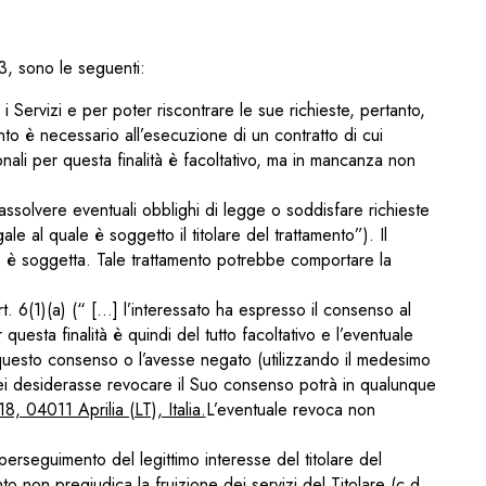
 3, sono le seguenti:
i Servizi e per poter riscontrare le sue richieste, pertanto,
nto è necessario all’esecuzione di un contratto di cui
onali per questa finalità è facoltativo, ma in mancanza non
assolvere eventuali obblighi di legge o soddisfare richieste
 al quale è soggetto il titolare del trattamento”). Il
ls è soggetta. Tale trattamento potrebbe comportare la
art. 6(1)(a) (“ […] l’interessato ha espresso il consenso al
questa finalità è quindi del tutto facoltativo e l’eventuale
s questo consenso o l’avesse negato (utilizzando il medesimo
Lei desiderasse revocare il Suo consenso potrà in qualunque
, 04011 Aprilia (LT), Italia.
L’eventuale revoca non
perseguimento del legittimo interesse del titolare del
nto non pregiudica la fruizione dei servizi del Titolare (c.d.