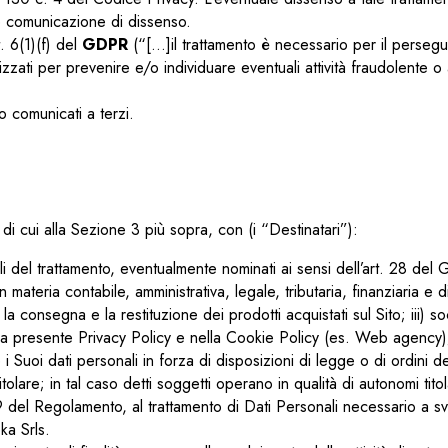
le comunicazione di dissenso.
t. 6(1)(f) del
GDPR
(“[…]il trattamento è necessario per il persegui
ilizzati per prevenire e/o individuare eventuali attività fraudolente o
o comunicati a terzi.
 di cui alla Sezione 3 più sopra, con (i “Destinatari”):
i del trattamento, eventualmente nominati ai sensi dell’art. 28 del
materia contabile, amministrativa, legale, tributaria, finanziaria e d
a consegna e la restituzione dei prodotti acquistati sul Sito; iii) s
ella presente Privacy Policy e nella Cookie Policy (es. Web agency)
i Suoi dati personali in forza di disposizioni di legge o di ordini de
itolare; in tal caso detti soggetti operano in qualità di autonomi titol
 del Regolamento, al trattamento di Dati Personali necessario a svo
ka Srls.