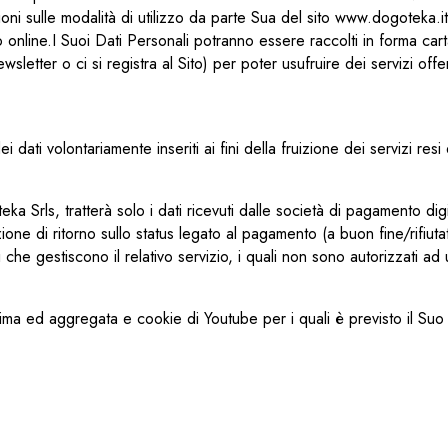
zioni sulle modalità di utilizzo da parte Sua del sito www.dogoteka.
o online.I Suoi Dati Personali potranno essere raccolti in forma car
sletter o ci si registra al Sito) per poter usufruire dei servizi offer
 dati volontariamente inseriti ai fini della fruizione dei servizi res
ka Srls, tratterà solo i dati ricevuti dalle società di pagamento digi
e di ritorno sullo status legato al pagamento (a buon fine/rifiutato).
he gestiscono il relativo servizio, i quali non sono autorizzati ad us
nonima ed aggregata e cookie di Youtube per i quali è previsto il Su