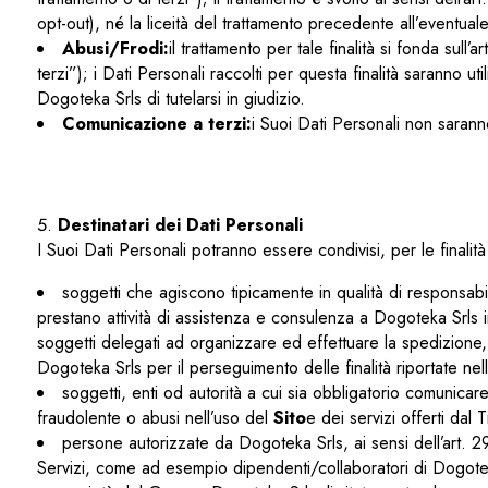
opt-out), né la liceità del trattamento precedente all’eventua
Abusi/Frodi:
il trattamento per tale finalità si fonda sull’ar
terzi”); i Dati Personali raccolti per questa finalità saranno ut
Dogoteka Srls di tutelarsi in giudizio.
Comunicazione a terzi:
i Suoi Dati Personali non sarann
Destinatari dei Dati Personali
I Suoi Dati Personali potranno essere condivisi, per le finalità
soggetti che agiscono tipicamente in qualità di responsabil
prestano attività di assistenza e consulenza a Dogoteka Srls in 
soggetti delegati ad organizzare ed effettuare la spedizione, l
Dogoteka Srls per il perseguimento delle finalità riportate n
soggetti, enti od autorità a cui sia obbligatorio comunicare 
fraudolente o abusi nell’uso del
Sito
e dei servizi offerti dal T
persone autorizzate da Dogoteka Srls, ai sensi dell’art. 29
Servizi, come ad esempio dipendenti/collaboratori di Dogote