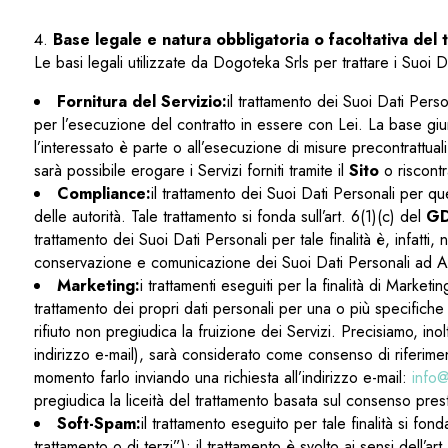
Base legale e natura obbligatoria o facoltativa del
Le basi legali utilizzate da Dogoteka Srls per trattare i Suoi
Fornitura del Servizio:
il trattamento dei Suoi Dati Perso
per l’esecuzione del contratto in essere con Lei. La base giuri
l’interessato è parte o all’esecuzione di misure precontrattual
sarà possibile erogare i Servizi forniti tramite il
Sito
o riscontr
Compliance:
il trattamento dei Suoi Dati Personali per q
delle autorità. Tale trattamento si fonda sull’art. 6(1)(c) del
G
trattamento dei Suoi Dati Personali per tale finalità è, infat
conservazione e comunicazione dei Suoi Dati Personali ad Autori
Marketing:
i trattamenti eseguiti per la finalità di Market
trattamento dei propri dati personali per una o più specifiche f
rifiuto non pregiudica la fruizione dei Servizi. Precisiamo, i
indirizzo e-mail), sarà considerato come consenso di riferim
momento farlo inviando una richiesta all’indirizzo e-mail:
info@
pregiudica la liceità del trattamento basata sul consenso pres
Soft-Spam:
il trattamento eseguito per tale finalità si fonda
trattamento o di terzi”); il trattamento è svolto ai sensi dell’