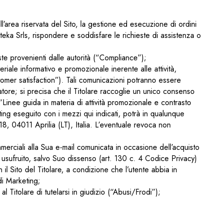
all’area riservata del Sito, la gestione ed esecuzione di ordini
eka Srls, rispondere e soddisfare le richieste di assistenza o
ste provenienti dalle autorità (“Compliance”);
riale informativo e promozionale inerente alle attività,
stomer satisfaction”). Tali comunicazioni potranno essere
tore; si precisa che il Titolare raccoglie un unico consenso
“Linee guida in materia di attività promozionale e contrasto
ting eseguito con i mezzi qui indicati, potrà in qualunque
8, 04011 Aprilia (LT), Italia. L’eventuale revoca non
rciali alla Sua e-mail comunicata in occasione dell’acquisto
già usufruito, salvo Suo dissenso (art. 130 c. 4 Codice Privacy)
 il Sito del Titolare, a condizione che l’utente abbia in
di Marketing;
l Titolare di tutelarsi in giudizio (“Abusi/Frodi”);