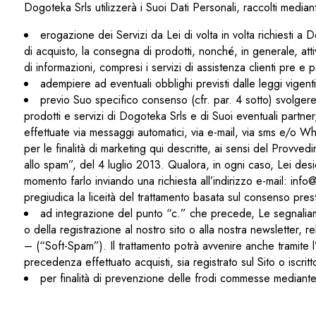
Dogoteka Srls utilizzerà i Suoi Dati Personali, raccolti median
erogazione dei Servizi da Lei di volta in volta richiesti a D
di acquisto, la consegna di prodotti, nonché, in generale, att
di informazioni, compresi i servizi di assistenza clienti pre e p
adempiere ad eventuali obblighi previsti dalle leggi vigent
previo Suo specifico consenso (cfr. par. 4 sotto) svolgere a
prodotti e servizi di Dogoteka Srls e di Suoi eventuali partne
effettuate via messaggi automatici, via e-mail, via sms e/o W
per le finalità di marketing qui descritte, ai sensi del Provv
allo spam”, del 4 luglio 2013. Qualora, in ogni caso, Lei desid
momento farlo inviando una richiesta all’indirizzo e-mail: in
pregiudica la liceità del trattamento basata sul consenso pres
ad integrazione del punto “c.” che precede, Le segnaliamo
o della registrazione al nostro sito o alla nostra newsletter, r
– (“Soft-Spam”). Il trattamento potrà avvenire anche tramite l’u
precedenza effettuato acquisti, sia registrato sul Sito o iscrit
per finalità di prevenzione delle frodi commesse mediante l’u