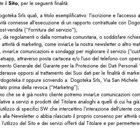
te il
Sito
, per le seguenti finalità:
ogoteka Srls quali, a titolo esemplificativo: l’iscrizione e l’accesso 
ività connesse all’esecuzione di un rapporto contrattuale con Dogot
ost-vendita (“Fornitura del servizio”);
i, da regolamenti o dalla normativa comunitaria, o soddisfare richie
ttività di marketing, come inviarLe la nostra newsletter o altro mate
r, inviarLe comunicazioni e sondaggi per migliorare il servizio (“cu
hatsapp, attraverso posta cartacea e/o l’uso del telefono con opera
edimento Generale del Garante per la Protezione dei Dati Personali 
erasse opporsi al trattamento dei Suoi dati per le finalità di marke
fo@dogoteka.it oppure scrivendo a: Dogoteka Srls, Via San Michele 1
tato prima della revoca (“Marketing”);
 che se è già nostro cliente potremo inviarLe comunicazioni comme
elative a servizi e prodotti del Titolare analoghi a quelli di cui ha 
tilizzo di specifici SW che intercettino l’interazione dell’utente con
to alla Newsletter o abbia rilasciato il proprio consenso per attività 
tilizzo del Sito e dei servizi offerti dal Titolare e per permettere a