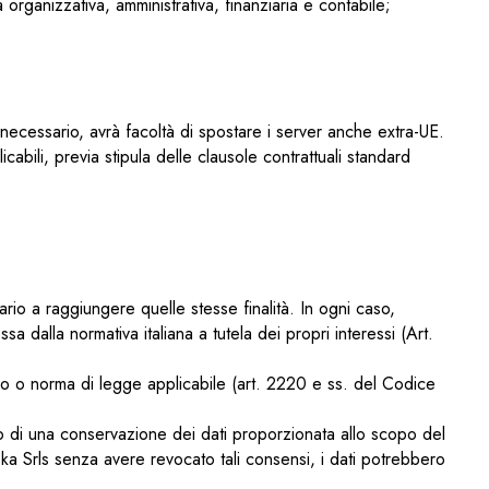
organizzativa, amministrativa, finanziaria e contabile;
necessario, avrà facoltà di spostare i server anche extra-UE.
icabili, previa stipula delle clausole contrattuali standard
io a raggiungere quelle stesse finalità. In ogni caso,
sa dalla normativa italiana a tutela dei propri interessi (Art.
go o norma di legge applicabile (art. 2220 e ss. del Codice
io di una conservazione dei dati proporzionata allo scopo del
a Srls senza avere revocato tali consensi, i dati potrebbero