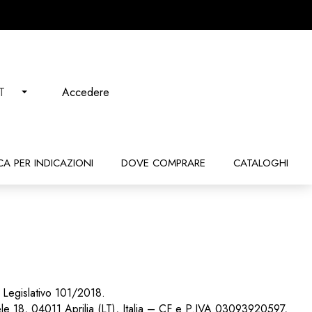
Accedere
IT
CA PER INDICAZIONI
DOVE COMPRARE
CATALOGHI
Legislativo 101/2018.
ele 18, 04011 Aprilia (LT), Italia – CF e P.IVA 03093920597,