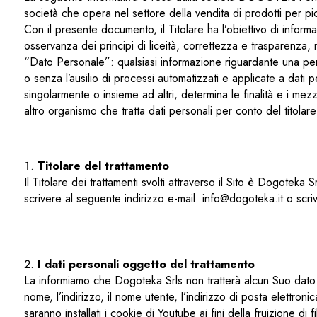
società che opera nel settore della vendita di prodotti per picc
Con il presente documento, il Titolare ha l’obiettivo di informare 
osservanza dei principi di liceità, correttezza e trasparenza,
“Dato Personale”: qualsiasi informazione riguardante una pers
o senza l’ausilio di processi automatizzati e applicate a dati pe
singolarmente o insieme ad altri, determina le finalità e i mezz
altro organismo che tratta dati personali per conto del titolare
Titolare del trattamento
Il Titolare dei trattamenti svolti attraverso il Sito è Dogotek
scrivere al seguente indirizzo e-mail: info@dogoteka.it o scriv
I dati personali oggetto del trattamento
La informiamo che Dogoteka Srls non tratterà alcun Suo dato pe
nome, l’indirizzo, il nome utente, l’indirizzo di posta elettron
saranno installati i cookie di Youtube ai fini della fruizione di fi