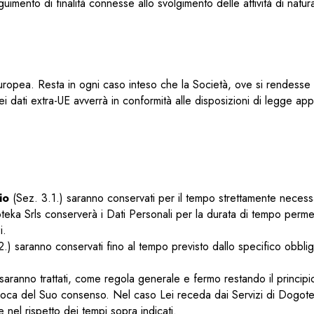
mento di finalità connesse allo svolgimento delle attività di natura 
Europea. Resta in ogni caso inteso che la Società, ove si rendesse 
ei dati extra-UE avverrà in conformità alle disposizioni di legge appl
io
(Sez. 3.1.) saranno conservati per il tempo strettamente necessar
ogoteka Srls conserverà i Dati Personali per la durata di tempo permes
i.
.) saranno conservati fino al tempo previsto dallo specifico obbli
 saranno trattati, come regola generale e fermo restando il princip
evoca del Suo consenso. Nel caso Lei receda dai Servizi di Dogotek
nel rispetto dei tempi sopra indicati.