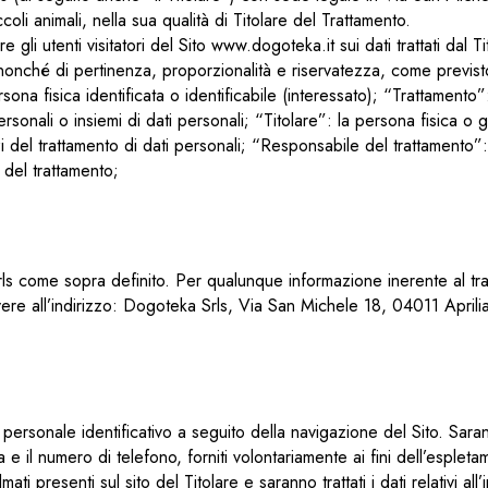
oli animali, nella sua qualità di Titolare del Trattamento.
gli utenti visitatori del Sito www.dogoteka.it sui dati trattati dal Tit
 nonché di pertinenza, proporzionalità e riservatezza, come previsto
ona fisica identificata o identificabile (interessato); “Trattament
rsonali o insiemi di dati personali; “Titolare”: la persona fisica o gi
i del trattamento di dati personali; “Responsabile del trattamento”: la
 del trattamento;
a Srls come sopra definito. Per qualunque informazione inerente al t
ere all’indirizzo: Dogoteka Srls, Via San Michele 18, 04011 Aprilia (
rsonale identificativo a seguito della navigazione del Sito. Sarann
ica e il numero di telefono, forniti volontariamente ai fini dell’espl
lmati presenti sul sito del Titolare e saranno trattati i dati relativi al