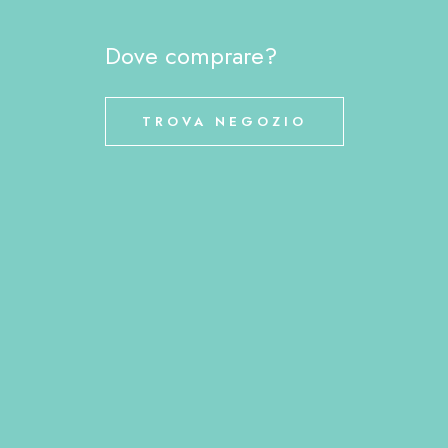
metronidazolo contro la
Giardia hanno portato a un
Dove comprare?
successo di breve durata,
subito […]
TROVA NEGOZIO