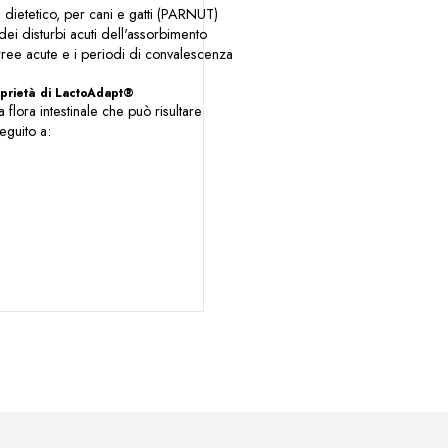
ietetico, per cani e gatti (PARNUT)
dei disturbi acuti dell'assorbimento
arree acute e i periodi di convalescenza
roprietà di LactoAdapt®
a flora intestinale che può risultare
eguito a: