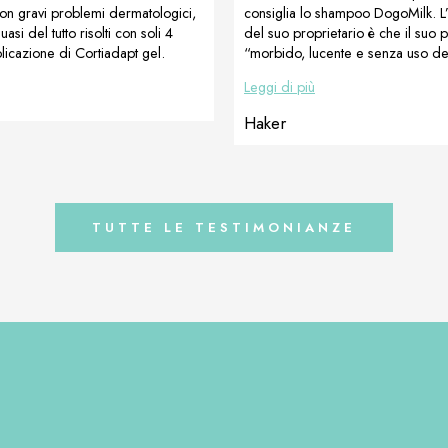
con gravi problemi dermatologici,
consiglia lo shampoo DogoMilk. L
uasi del tutto risolti con soli 4
del suo proprietario è che il suo 
plicazione di Cortiadapt gel.
“morbido, lucente e senza uso d
el contiene lactoferrina
aggiuntivo. Lo shampoo è brillante
Leggi di più
presente nel latte materno e
consigliamo! Preparato da Kasia 
essere usato, senza
Dogoteka Polska
Haker
ioni, anche in lattazione. La
inuerà con il Cortiadapt e il
el fino alla completa guarigione.
TUTTE LE TESTIMONIANZE