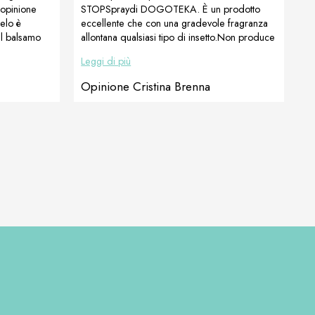
’opinione
STOPSpraydi DOGOTEKA. È un prodotto
pelo è
eccellente che con una gradevole fragranza
el balsamo
allontana qualsiasi tipo di insetto.Non produce
!”Lo
alcuna repulsione al cane che tranquillamente
Leggi di più
Niemiec,
si lascia “spruzzare” quasi contento di
ricevere una gradita protezione dai fastidiosi
Opinione Cristina Brenna
insetti.Senza contare la pericolosità dei
pappataci responsabili della leishmaniosi –
una malattia terribile. Lo consiglio vivamente!