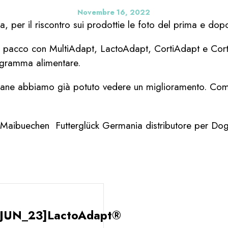
Novembre 16, 2022
a, per il riscontro sui prodottie le foto del prima e dop
 il pacco con MultiAdapt, LactoAdapt, CortiAdapt e Corti
ogramma alimentare.
mane abbiamo già potuto vedere un miglioramento. Com
 Maibuechen Futterglück Germania distributore per Do
JUN_23]LactoAdapt®