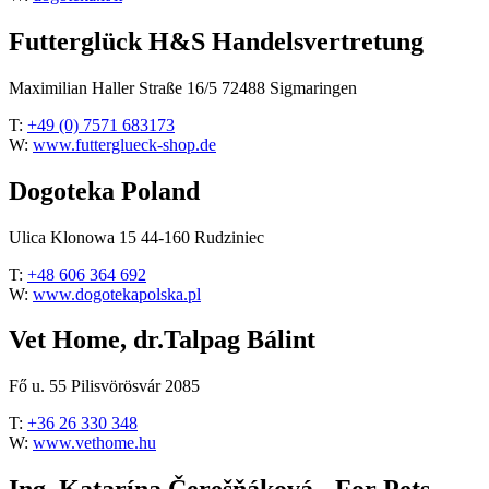
Futterglück H&S Handelsvertretung
Maximilian Haller Straße 16/5 72488 Sigmaringen
T:
+49 (0) 7571 683173
W:
www.futterglueck-shop.de
Dogoteka Poland
Ulica Klonowa 15 44-160 Rudziniec
T:
+48 606 364 692
W:
www.dogotekapolska.pl
Vet Home, dr.Talpag Bálint
Fő u. 55 Pilisvörösvár 2085
T:
+36 26 330 348
W:
www.vethome.hu