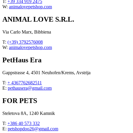
T:
+39 334 919 2475
W:
animalovepetshop.com
ANIMAL LOVE S.R.L.
Via Carlo Marx, Bibbiena
T:
(+39) 3792576008
W:
animalovepetshop.com
PetHaus Era
Gappstrasse 4, 4501 Neuhofen/Krems, Avstrija
T:
+ 4367762682511
E:
pethausera@gmail.com
FOR PETS
Steletova 8A, 1240 Kamnik
T:
+386 40 573 332
E:
petshopdoo26@gmail.com