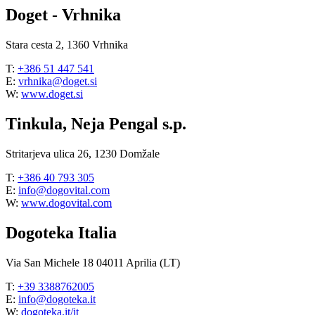
Doget - Vrhnika
Stara cesta 2, 1360 Vrhnika
T:
+386 51 447 541
E:
vrhnika@doget.si
W:
www.doget.si
Tinkula, Neja Pengal s.p.
Stritarjeva ulica 26, 1230 Domžale
T:
+386 40 793 305
E:
info@dogovital.com
W:
www.dogovital.com
Dogoteka Italia
Via San Michele 18 04011 Aprilia (LT)
T:
+39 3388762005
E:
info@dogoteka.it
W:
dogoteka.it/it