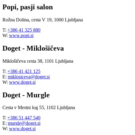
Popi, pasji salon
Rožna Dolina, cesta V 19, 1000 Ljubljana
T:
+386 41 325 880
W:
www.popi.si
Doget - Miklošičeva
Miklošičeva cesta 38, 1101 Ljubljana
T:
+386 41 421 125
E:
miklosiceva@doget.si
W:
www.doget.si
Doget - Murgle
Cesta v Mestni log 55, 1102 Ljubljana
T:
+386 51 447 540
E:
murgle@doget.si
W:
www.doget.si