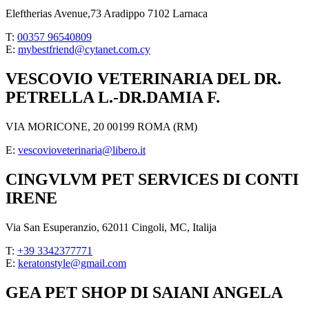
Eleftherias Avenue,73 Aradippo 7102 Larnaca
T:
00357 96540809
E:
mybestfriend@cytanet.com.cy
VESCOVIO VETERINARIA DEL DR.
PETRELLA L.-DR.DAMIA F.
VIA MORICONE, 20 00199 ROMA (RM)
E:
vescovioveterinaria@libero.it
CINGVLVM PET SERVICES DI CONTI
IRENE
Via San Esuperanzio, 62011 Cingoli, MC, Italija
T:
+39 3342377771
E:
keratonstyle@gmail.com
GEA PET SHOP DI SAIANI ANGELA