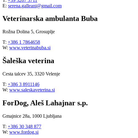
T:
+39 3207 3711
E:
serena.galleani@gmail.com
Veterinarska ambulanta Buba
Rožna Dolina 5, Grosuplje
T:
+386 1 7864658
W:
www.veterinabuba.si
Šaleška veterina
Cesta talcev 35, 3320 Velenje
T:
+386 3 8911146
W:
www.saleskaveterina.si
ForDog, Aleš Lahajnar s.p.
Gmajnice 28a, 1000 Ljubljana
T:
+386 30 348 877
W:
www.fordog.si