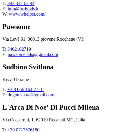
T:
393 332 62 94
E:
info@rurivivis.it
W:
www.whelpet.com/
Pawsome
Via Levà 61, 36013 piovene Rocchette (VI)
T:
3402102719
E:
pawsomeitalia@gmail.com
Sudbina Svitlana
Kiyv, Ukraine
T:
+3 8 066 164 77 01
E:
dogoteka.ua@gmail.com
L'Arca Di Noe' Di Pucci Milena
Via Ceccaroni, 1, 62019 Recanati MC, Italia
T:
+39 0717576180