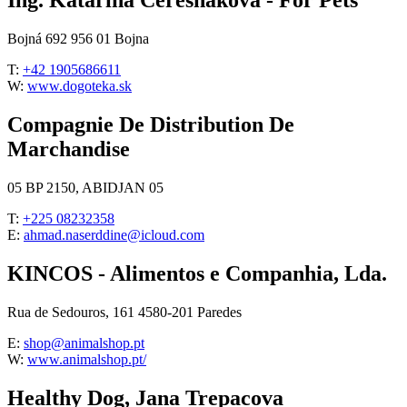
Ing. Katarína Čerešňáková - For Pets
Bojná 692 956 01 Bojna
T:
+42 1905686611
W:
www.dogoteka.sk
Compagnie De Distribution De
Marchandise
05 BP 2150, ABIDJAN 05
T:
+225 08232358
E:
ahmad.naserddine@icloud.com
KINCOS - Alimentos e Companhia, Lda.
Rua de Sedouros, 161 4580-201 Paredes
E:
shop@animalshop.pt
W:
www.animalshop.pt/
Healthy Dog, Jana Trepacova