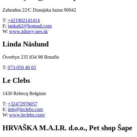
Zahradna 22/C Dunajska luzna 90042
T:
+421902141414
E:
janka62@hotmail.com
W:
www.zdravy-pes.sk
Linda Näslund
Överbyn 235 834 98 Brunflo
T:
073-050 40 65
Le Clebs
1430 Rebecq Belgium
T:
+32472976057
E:
info@leclebs.com
W:
www.leclebs.com/
HRVAŠKA M.A.I.R. d.o.o., Pet shop Šape