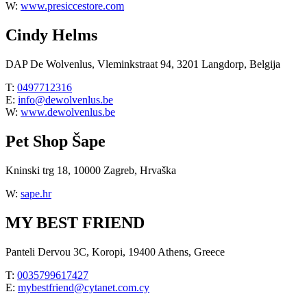
W:
www.presiccestore.com
Cindy Helms
DAP De Wolvenlus, Vleminkstraat 94, 3201 Langdorp, Belgija
T:
0497712316
E:
info@dewolvenlus.be
W:
www.dewolvenlus.be
Pet Shop Šape
Kninski trg 18, 10000 Zagreb, Hrvaška
W:
sape.hr
MY BEST FRIEND
Panteli Dervou 3C, Koropi, 19400 Athens, Greece
T:
0035799617427
E:
mybestfriend@cytanet.com.cy