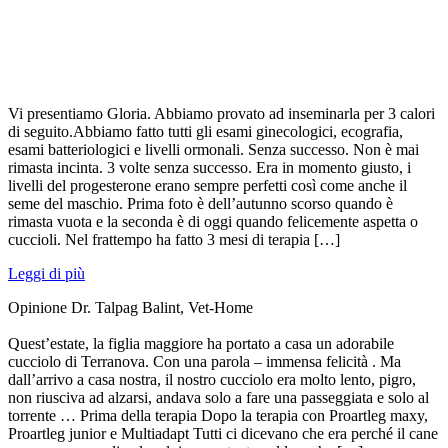
Vi presentiamo Gloria. Abbiamo provato ad inseminarla per 3 calori
di seguito.Abbiamo fatto tutti gli esami ginecologici, ecografia,
esami batteriologici e livelli ormonali. Senza successo. Non è mai
rimasta incinta. 3 volte senza successo. Era in momento giusto, i
livelli del progesterone erano sempre perfetti così come anche il
seme del maschio. Prima foto è dell’autunno scorso quando è
rimasta vuota e la seconda è di oggi quando felicemente aspetta o
cuccioli. Nel frattempo ha fatto 3 mesi di terapia […]
Leggi di più
Opinione Dr. Talpag Balint, Vet-Home
Quest’estate, la figlia maggiore ha portato a casa un adorabile
cucciolo di Terranova. Con una parola – immensa felicità . Ma
dall’arrivo a casa nostra, il nostro cucciolo era molto lento, pigro,
non riusciva ad alzarsi, andava solo a fare una passeggiata e solo al
torrente … Prima della terapia Dopo la terapia con Proartleg maxy,
Proartleg junior e Multiadapt Tutti ci dicevano che era perché il cane