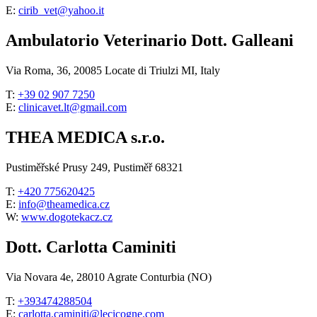
E:
cirib_vet@yahoo.it
Ambulatorio Veterinario Dott. Galleani
Via Roma, 36, 20085 Locate di Triulzi MI, Italy
T:
+39 02 907 7250
E:
clinicavet.lt@gmail.com
THEA MEDICA s.r.o.
Pustiměřské Prusy 249, Pustiměř 68321
T:
+420 775620425
E:
info@theamedica.cz
W:
www.dogotekacz.cz
Dott. Carlotta Caminiti
Via Novara 4e, 28010 Agrate Conturbia (NO)
T:
+393474288504
E:
carlotta.caminiti@lecicogne.com