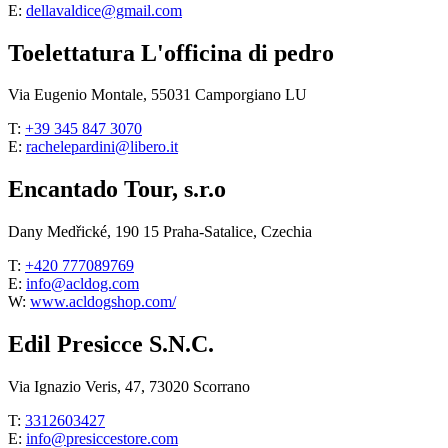
E:
dellavaldice@gmail.com
Toelettatura L'officina di pedro
Via Eugenio Montale, 55031 Camporgiano LU
T:
+39 345 847 3070
E:
rachelepardini@libero.it
Encantado Tour, s.r.o
Dany Medřické, 190 15 Praha-Satalice, Czechia
T:
+420 777089769
E:
info@acldog.com
W:
www.acldogshop.com/
Edil Presicce S.N.C.
Via Ignazio Veris, 47, 73020 Scorrano
T:
3312603427
E:
info@presiccestore.com