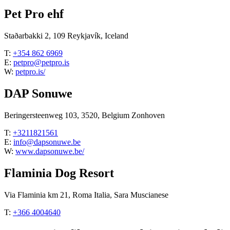
Pet Pro ehf
Staðarbakki 2, 109 Reykjavík, Iceland
T:
+354 862 6969
E:
petpro@petpro.is
W:
petpro.is/
DAP Sonuwe
Beringersteenweg 103, 3520, Belgium Zonhoven
T:
+3211821561
E:
info@dapsonuwe.be
W:
www.dapsonuwe.be/
Flaminia Dog Resort
Via Flaminia km 21, Roma Italia, Sara Muscianese
T:
+366 4004640