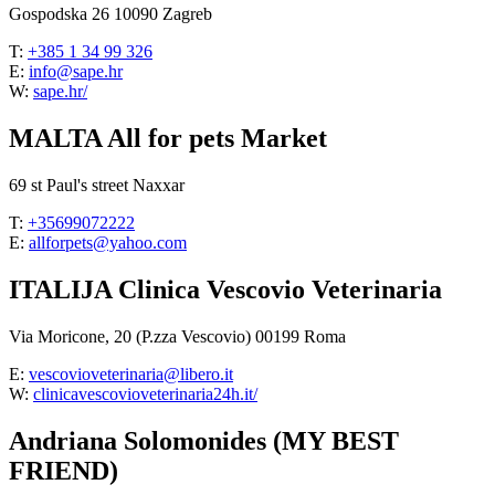
Gospodska 26 10090 Zagreb
T:
+385 1 34 99 326
E:
info@sape.hr
W:
sape.hr/
MALTA All for pets Market
69 st Paul's street Naxxar
T:
+35699072222
E:
allforpets@yahoo.com
ITALIJA Clinica Vescovio Veterinaria
Via Moricone, 20 (P.zza Vescovio) 00199 Roma
E:
vescovioveterinaria@libero.it
W:
clinicavescovioveterinaria24h.it/
Andriana Solomonides (MY BEST
FRIEND)