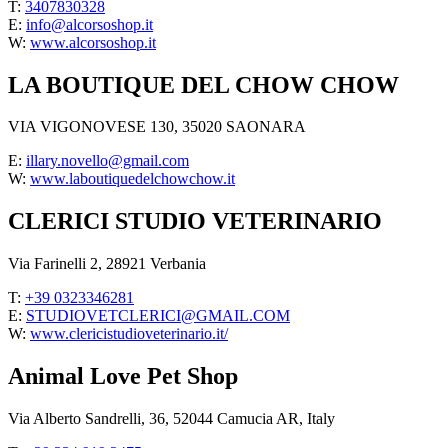
T:
3407830328
E:
info@alcorsoshop.it
W:
www.alcorsoshop.it
LA BOUTIQUE DEL CHOW CHOW
VIA VIGONOVESE 130, 35020 SAONARA
E:
illary.novello@gmail.com
W:
www.laboutiquedelchowchow.it
CLERICI STUDIO VETERINARIO
Via Farinelli 2, 28921 Verbania
T:
+39 0323346281
E:
STUDIOVETCLERICI@GMAIL.COM
W:
www.clericistudioveterinario.it/
Animal Love Pet Shop
Via Alberto Sandrelli, 36, 52044 Camucia AR, Italy