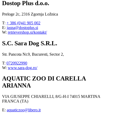
Dostop Plus d.o.o.
Preloge 2c, 2316 Zgornja Ložnica
T:
+ 386 (0)41 905 002
E:
jasna@dostoplus.si
W:
retrievershop.si/kontakt/
S.C. Sara Dog S.R.L.
Str. Pancota Nr.9, Bucuresti, Sector 2,
T:
0720922990
W:
www.sara-dog.ro/
AQUATIC ZOO DI CARELLA
ARIANNA
VIA GIUSEPPE CHIARELLI, 8/G-H-I 74015 MARTINA
FRANCA (TA)
E:
aquaticzoo@libero.it