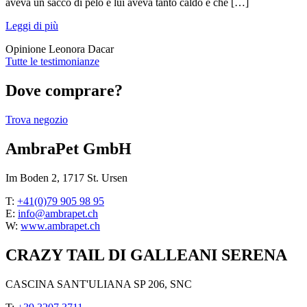
aveva un sacco di pelo e lui aveva tanto caldo e che […]
Leggi di più
Opinione Leonora Dacar
Tutte le testimonianze
Dove comprare?
Trova negozio
AmbraPet GmbH
Im Boden 2, 1717 St. Ursen
T:
+41(0)79 905 98 95
E:
info@ambrapet.ch
W:
www.ambrapet.ch
CRAZY TAIL DI GALLEANI SERENA
CASCINA SANT'ULIANA SP 206, SNC