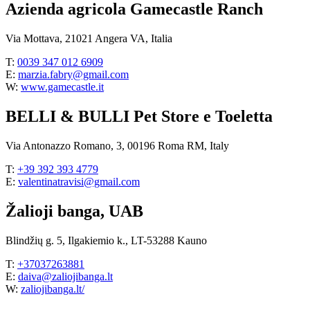
Azienda agricola Gamecastle Ranch
Via Mottava, 21021 Angera VA, Italia
T:
0039 347 012 6909
E:
marzia.fabry@gmail.com
W:
www.gamecastle.it
BELLI & BULLI Pet Store e Toeletta
Via Antonazzo Romano, 3, 00196 Roma RM, Italy
T:
+39 392 393 4779
E:
valentinatravisi@gmail.com
Žalioji banga, UAB
Blindžių g. 5, Ilgakiemio k., LT-53288 Kauno
T:
+37037263881
E:
daiva@zaliojibanga.lt
W:
zaliojibanga.lt/