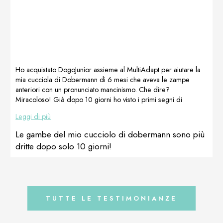
massaggio
sopravvivere un
somministrarlo
riabilitativo per
anno. Con mia
da Novembre
le zampe. A
determinazione,
2020.
settembre è stata
Rambo ha quasi
Quest’anno a
sottoposta a
4 anni, ma solo
Gennaio 2021 la
trattamento PRP
dopo il
mia Terranova è
sui gomiti e
trattamento con
andata
Ho acquistato DogoJunior assieme al MultiAdapt per aiutare la
ancora integrata
questa
nuovamente in
mia cucciola di Dobermann di 6 mesi che aveva le zampe
con MultiAdapt
preparazione
calore, per lei
anteriori con un pronunciato mancinismo. Che dire?
e DOGOmaxy.
[…]
avevo […]
Miracoloso! Già dopo 10 giorni ho visto i primi segni di
Mi chiedo se
miglioramento! Le zampe non solo sono più dritte, ma il
Leggi di più
[…]
movimento in generale è migliorato tantissimo. Prodotti TOP!
Serena Boschin, Italia
Le gambe del mio cucciolo di dobermann sono più
dritte dopo solo 10 giorni!
TUTTE LE TESTIMONIANZE