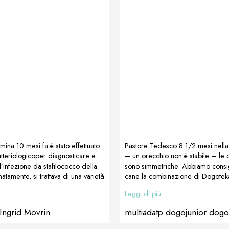
mina 10 mesi fa è stato effettuato
Pastore Tedesco 8 1/2 mesi nella
teriologicoper diagnosticare e
– un orecchio non è stabile – le 
’infezione da stafilococco della
sono simmetriche. Abbiamo consig
natamente, si trattava di una varietà
cane la combinazione di Dogotek
utti gli antibiotici. A causa del
LactoAdapt/MultiAdapt/DogoJuni
Leggi di più
so (che non ha risposto né ai
DogoMaxy poiché il cane aveva b
di né ad altri medicinali “anti-
aiuto urgente avendo avuto già 8 
Ingrid Movrin
multiadatp dogojunior dog
 femmina si graffiava più volte o
L’immagine a destra mostra lo ste
si mordeva, causando ulteriori
10 mesi e mezzo. Preparato da P