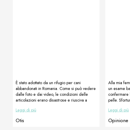
È stato adottato da un rifugio per cani
Alla mia fem
abbandonati in Romania. Come si può vedere
un esame bat
dalle foto e dai video, le condizioni delle
confermare l
articolazioni erano disastrose e riusciva a
pelle. Sfortu
malapena a camminare. La sua fortuna è stata
resistente a t
Leggi di più
Leggi di più
che è stato adottato e ha iniziato con il
prurito inten
recupero.Sono stati consultati rinomati
corticosteroi
Otis
Opinione 
chirurghi veterinari ortopedici e dopo molti
prurito”), la
tentativi infruttuosi di vari trattamenti e
addirittura 