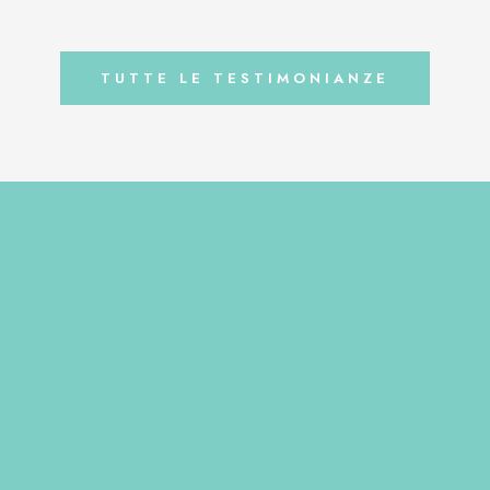
elle e peggiorando l’infezione.
Maibuechen, Futterglueck
ra possibile una terapia diversa
shopGermaniaWww.futterglueck-
i supporto, e dopo aver […]
TUTTE LE TESTIMONIANZE