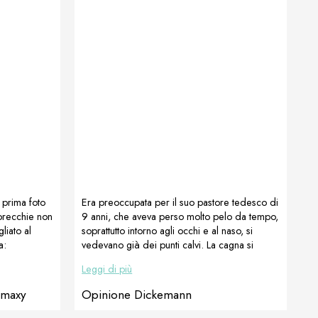
 prima foto
Era preoccupata per il suo pastore tedesco di
orecchie non
9 anni, che aveva perso molto pelo da tempo,
liato al
soprattutto intorno agli occhi e al naso, si
a:
vedevano già dei punti calvi. La cagna si
or e
grattava terribilmente e diverse visite dal
Leggi di più
isogno di
veterinario, dove le è stata diagnosticata la
mesi.
demodicosi, sono state trattate con una
omaxy
Opinione Dickemann
sso cane a
classica pillola spot-on e antiprurito.Questi
etra
rimedi hanno funzionato solo per poco tempo