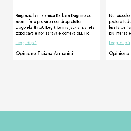
Ringrazio la mia amica Barbara Dagnino per
Nel piccolo
avermi fatto provare i condroprotettori
pastore tede
Dogoteka (ProArtLeg ). La mia jack anzianetta
lassità dell’
zoppicava e non saltava e correva piu. Ho
più intensa 
somministrato per un mese il prodotto e gia
forza di star
Leggi di più
Leggi di più
dalla prima settimana si vedevano notevoli
combinazion
progressi. Ora e dinuovo la jack di prima che
orecchie si 
Opinione Tiziana Armanini
Opinione
salta da sola su letto, sedie e divani e corre
zampe anteri
liberamente. Grazie a Dogoteka e a Barbara
completamen
per il consiglio. Tiziana Armanini, Italia
continua a r
alla radiogra
che la testa