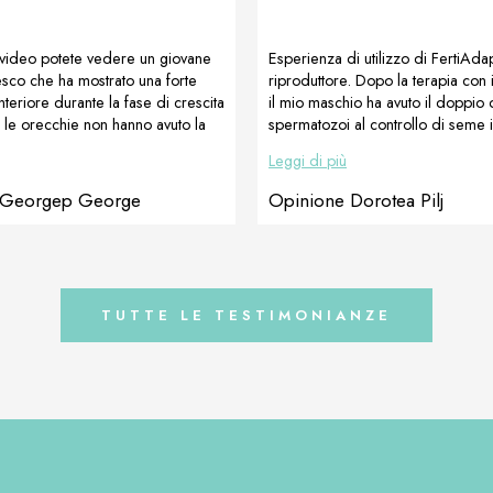
 video potete vedere un giovane
Esperienza di utilizzo di FertiAda
sco che ha mostrato una forte
riproduttore. Dopo la terapia con i
anteriore durante la fase di crescita
il mio maschio ha avuto il doppio 
e le orecchie non hanno avuto la
spermatozoi al controllo di seme i
e dritte. Con l’aiuto della
eseguito il conteggio degli sperm
Leggi di più
e TRIS di DOGOteka, le
rispetto a prima. Dorotea Pilj, Fla
sono alzate in 6 settimane e le
Titans Rottweilers Croazia
 Georgep George
Opinione Dorotea Pilj
ori si sono raddrizzate
te. Ora il giovane maschio
icevere la combinazione TRIS fino
fia ufficiale. Vogliamo assicurarci
 del femore sia inserita […]
TUTTE LE TESTIMONIANZE