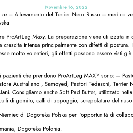
Novembre 16, 2022
ze – Allevamento del Terrier Nero Russo – medico vete
wska
ore ProArtLeg Maxy. La preparazione viene utilizzata in 
a crescita intensa principalmente con difetti di postura. I
se molto volentieri, gli effetti possono essere visti gi
tri pazienti che prendono ProArtLeg MAXY sono: – Past
tore Australiano , Samoyed, Pastori Tedeschi, Terrier N
Alani. Consigliamo anche Soft Pad Butter, utilizzato nella
alli di gomito, calli di appoggio, screpolature del naso
iemiec di Dogoteka Polska per l’opportunità di collabo
mania, Dogoteka Polonia.