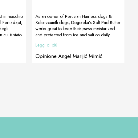
pt in maschio
As an owner of Peruvian Hairless dogs &
l Fertiadapt,
Xoloitzcuintli dogs, Dogoteka’s Soft Pad Butter
degli
works great to keep their paws moisturized
n cui è stato
and protected from ice and salt on daily
atozoi
walks. I highly recommend this product. Angel
Leggi di più
me of the
Marijić Mimić
Opinione Angel Marijić Mimić