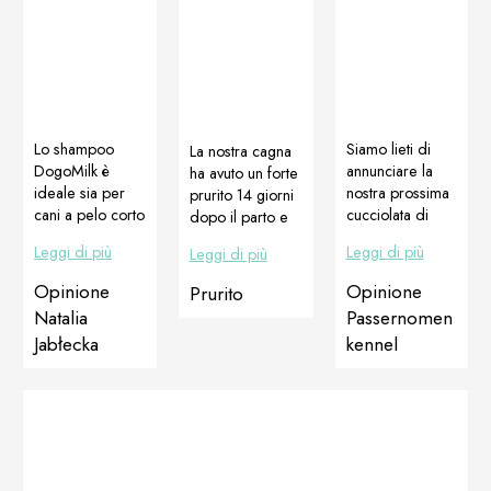
Lo shampoo
Siamo lieti di
La nostra cagna
DogoMilk è
annunciare la
ha avuto un forte
ideale sia per
nostra prossima
prurito 14 giorni
cani a pelo corto
cucciolata di
dopo il parto e
che a pelo
SBT. I cuccioli
ha perso il pelo.
Leggi di più
Leggi di più
Leggi di più
lungo, ideale
devono nascere
La pelle era
per cuccioli, per
il ​​24 luglio.
molto irritata in
Opinione
Opinione
Prurito
cani con
Vorremmo
alcuni punti,
Natalia
Passernomen
allergie, prurito
ringraziare
poiché stava
Jabłecka
kennel
cutaneo,
Debbie
ancora allattando
arrossamenti e
Desmond per
i suoi cuccioli, il
pelle secca.
averci permesso
trattamento come
Cani di razze:
di usare Dodge
suggerito dal
Pomerania,
(Ch. Elitebulls
veterinario
Doberman e
Challenger JW)
(cortisone) non
Cane incrocio
Mille grazie a
era possibile.