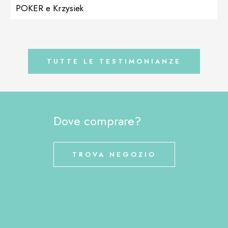
lesioni sulla schiena, leccarsi le zampe rosa e, peggio di tutto,
POKER e Krzysiek
erano orecchie calde, rosse e puzzolenti, che avevano una
scarica marrone scuro che si accumulava. Forse […]
TUTTE LE TESTIMONIANZE
Dove comprare?
TROVA NEGOZIO