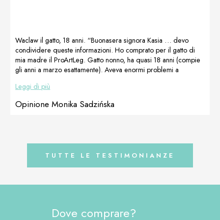
MISSTRALEK mi
ha prestato il suo
Soft Pad Butter
– la migliore
Waclaw il gatto, 18 anni. “Buonasera signora Kasia … devo
preparazione
condividere queste informazioni. Ho comprato per il gatto di
per le mie
mia madre il ProArtLeg. Gatto nonno, ha quasi 18 anni (compie
labbra
gli anni a marzo esattamente). Aveva enormi problemi a
′screpolate ′
camminare, saltare sul letto e persino alzarsi. Aveva i
Opinione di […]
Leggi di più
problemi… perché adesso il monello è molto vivace … Dopo 2
settimane di utilizzo di ProArtLeg, ha iniziato a saltare ovunque.
Opinione Monika Sadzińska
Il tavolo da pranzo è diventato il suo posto preferito.” Grazie
[…]
TUTTE LE TESTIMONIANZE
Dove comprare?