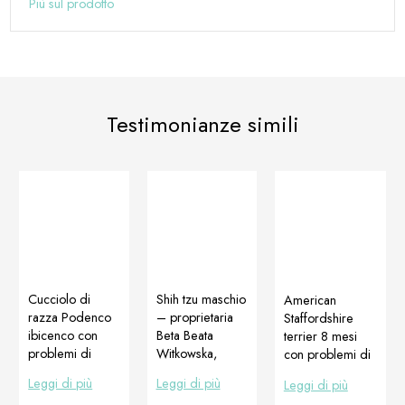
Più sul prodotto
Testimonianze simili
Cucciolo di
Shih tzu maschio
American
razza Podenco
– proprietaria
Staffordshire
ibicenco con
Beta Beata
terrier 8 mesi
problemi di
Witkowska,
con problemi di
orecchie.
allevatrice Ilona
lassità
Leggi di più
Leggi di più
Leggi di più
Orecchie che
Ludas Campione
legamentosa. Su