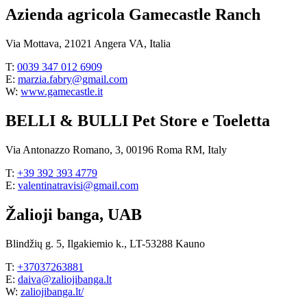
Azienda agricola Gamecastle Ranch
Via Mottava, 21021 Angera VA, Italia
T:
0039 347 012 6909
E:
marzia.fabry@gmail.com
W:
www.gamecastle.it
BELLI & BULLI Pet Store e Toeletta
Via Antonazzo Romano, 3, 00196 Roma RM, Italy
T:
+39 392 393 4779
E:
valentinatravisi@gmail.com
Žalioji banga, UAB
Blindžių g. 5, Ilgakiemio k., LT-53288 Kauno
T:
+37037263881
E:
daiva@zaliojibanga.lt
W:
zaliojibanga.lt/