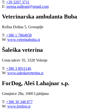
T:
+39 3207 3711
E:
serena.galleani@gmail.com
Veterinarska ambulanta Buba
Rožna Dolina 5, Grosuplje
T:
+386 1 7864658
W:
www.veterinabuba.si
Šaleška veterina
Cesta talcev 35, 3320 Velenje
T:
+386 3 8911146
W:
www.saleskaveterina.si
ForDog, Aleš Lahajnar s.p.
Gmajnice 28a, 1000 Ljubljana
T:
+386 30 348 877
W:
www.fordog.si