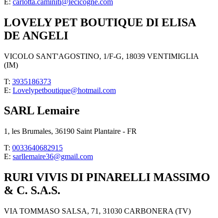
E:
carlotta.caminiti@lecicogne.com
LOVELY PET BOUTIQUE DI ELISA
DE ANGELI
VICOLO SANT'AGOSTINO, 1/F-G, 18039 VENTIMIGLIA
(IM)
T:
3935186373
E:
Lovelypetboutique@hotmail.com
SARL Lemaire
1, les Brumales, 36190 Saint Plantaire - FR
T:
0033640682915
E:
sarllemaire36@gmail.com
RURI VIVIS DI PINARELLI MASSIMO
& C. S.A.S.
VIA TOMMASO SALSA, 71, 31030 CARBONERA (TV)