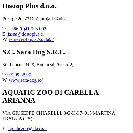
Dostop Plus d.o.o.
Preloge 2c, 2316 Zgornja Ložnica
T:
+ 386 (0)41 905 002
E:
jasna@dostoplus.si
W:
retrievershop.si/kontakt/
S.C. Sara Dog S.R.L.
Str. Pancota Nr.9, Bucuresti, Sector 2,
T:
0720922990
W:
www.sara-dog.ro/
AQUATIC ZOO DI CARELLA
ARIANNA
VIA GIUSEPPE CHIARELLI, 8/G-H-I 74015 MARTINA
FRANCA (TA)
E:
aquaticzoo@libero.it