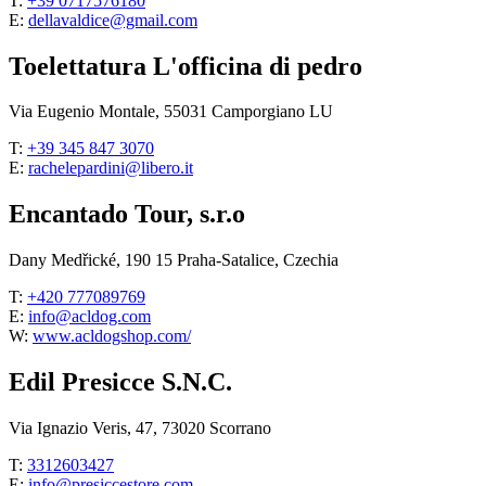
T:
+39 0717576180
E:
dellavaldice@gmail.com
Toelettatura L'officina di pedro
Via Eugenio Montale, 55031 Camporgiano LU
T:
+39 345 847 3070
E:
rachelepardini@libero.it
Encantado Tour, s.r.o
Dany Medřické, 190 15 Praha-Satalice, Czechia
T:
+420 777089769
E:
info@acldog.com
W:
www.acldogshop.com/
Edil Presicce S.N.C.
Via Ignazio Veris, 47, 73020 Scorrano
T:
3312603427
E:
info@presiccestore.com