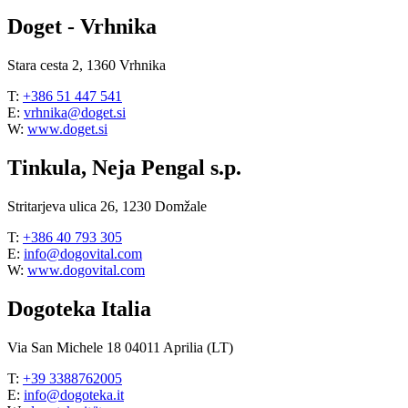
Doget - Vrhnika
Stara cesta 2, 1360 Vrhnika
T:
+386 51 447 541
E:
vrhnika@doget.si
W:
www.doget.si
Tinkula, Neja Pengal s.p.
Stritarjeva ulica 26, 1230 Domžale
T:
+386 40 793 305
E:
info@dogovital.com
W:
www.dogovital.com
Dogoteka Italia
Via San Michele 18 04011 Aprilia (LT)
T:
+39 3388762005
E:
info@dogoteka.it