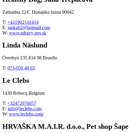
Zahradna 22/C Dunajska luzna 90042
T:
+421902141414
E:
janka62@hotmail.com
W:
www.zdravy-pes.sk
Linda Näslund
Överbyn 235 834 98 Brunflo
T:
073-050 40 65
Le Clebs
1430 Rebecq Belgium
T:
+32472976057
E:
info@leclebs.com
W:
www.leclebs.com/
HRVAŠKA M.A.I.R. d.o.o., Pet shop Šape