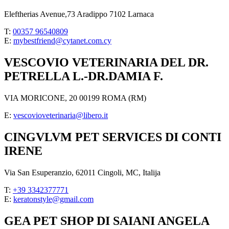
Eleftherias Avenue,73 Aradippo 7102 Larnaca
T:
00357 96540809
E:
mybestfriend@cytanet.com.cy
VESCOVIO VETERINARIA DEL DR.
PETRELLA L.-DR.DAMIA F.
VIA MORICONE, 20 00199 ROMA (RM)
E:
vescovioveterinaria@libero.it
CINGVLVM PET SERVICES DI CONTI
IRENE
Via San Esuperanzio, 62011 Cingoli, MC, Italija
T:
+39 3342377771
E:
keratonstyle@gmail.com
GEA PET SHOP DI SAIANI ANGELA