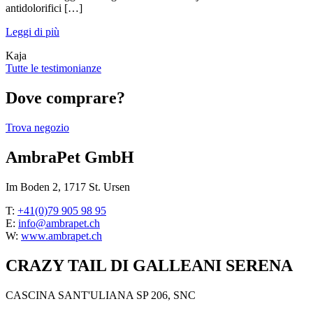
antidolorifici […]
Leggi di più
Kaja
Tutte le testimonianze
Dove comprare?
Trova negozio
AmbraPet GmbH
Im Boden 2, 1717 St. Ursen
T:
+41(0)79 905 98 95
E:
info@ambrapet.ch
W:
www.ambrapet.ch
CRAZY TAIL DI GALLEANI SERENA
CASCINA SANT'ULIANA SP 206, SNC