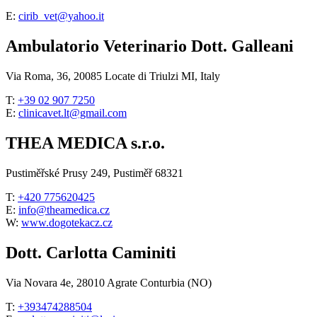
E:
cirib_vet@yahoo.it
Ambulatorio Veterinario Dott. Galleani
Via Roma, 36, 20085 Locate di Triulzi MI, Italy
T:
+39 02 907 7250
E:
clinicavet.lt@gmail.com
THEA MEDICA s.r.o.
Pustiměřské Prusy 249, Pustiměř 68321
T:
+420 775620425
E:
info@theamedica.cz
W:
www.dogotekacz.cz
Dott. Carlotta Caminiti
Via Novara 4e, 28010 Agrate Conturbia (NO)
T:
+393474288504