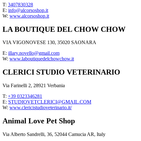
T:
3407830328
E:
info@alcorsoshop.it
W:
www.alcorsoshop.it
LA BOUTIQUE DEL CHOW CHOW
VIA VIGONOVESE 130, 35020 SAONARA
E:
illary.novello@gmail.com
W:
www.laboutiquedelchowchow.it
CLERICI STUDIO VETERINARIO
Via Farinelli 2, 28921 Verbania
T:
+39 0323346281
E:
STUDIOVETCLERICI@GMAIL.COM
W:
www.clericistudioveterinario.it/
Animal Love Pet Shop
Via Alberto Sandrelli, 36, 52044 Camucia AR, Italy