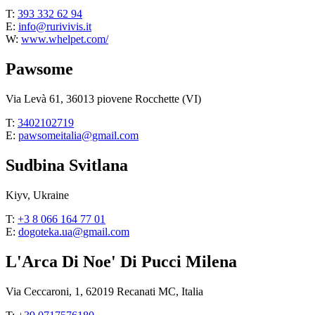
T:
393 332 62 94
E:
info@rurivivis.it
W:
www.whelpet.com/
Pawsome
Via Levà 61, 36013 piovene Rocchette (VI)
T:
3402102719
E:
pawsomeitalia@gmail.com
Sudbina Svitlana
Kiyv, Ukraine
T:
+3 8 066 164 77 01
E:
dogoteka.ua@gmail.com
L'Arca Di Noe' Di Pucci Milena
Via Ceccaroni, 1, 62019 Recanati MC, Italia