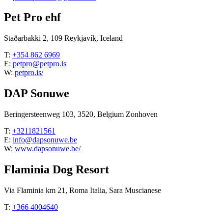
Pet Pro ehf
Staðarbakki 2, 109 Reykjavík, Iceland
T:
+354 862 6969
E:
petpro@petpro.is
W:
petpro.is/
DAP Sonuwe
Beringersteenweg 103, 3520, Belgium Zonhoven
T:
+3211821561
E:
info@dapsonuwe.be
W:
www.dapsonuwe.be/
Flaminia Dog Resort
Via Flaminia km 21, Roma Italia, Sara Muscianese
T:
+366 4004640