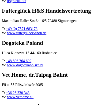
W:
dogoteka.it/it
Futterglück H&S Handelsvertretung
Maximilian Haller Straße 16/5 72488 Sigmaringen
T:
+49 (0) 7571 683173
W:
www.futterglueck-shop.de
Dogoteka Poland
Ulica Klonowa 15 44-160 Rudziniec
T:
+48 606 364 692
W:
www.dogotekapolska.pl
Vet Home, dr.Talpag Bálint
Fő u. 55 Pilisvörösvár 2085
T:
+36 26 330 348
W:
www.vethome.hu