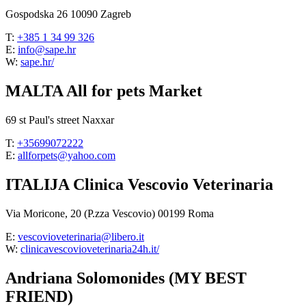
Gospodska 26 10090 Zagreb
T:
+385 1 34 99 326
E:
info@sape.hr
W:
sape.hr/
MALTA All for pets Market
69 st Paul's street Naxxar
T:
+35699072222
E:
allforpets@yahoo.com
ITALIJA Clinica Vescovio Veterinaria
Via Moricone, 20 (P.zza Vescovio) 00199 Roma
E:
vescovioveterinaria@libero.it
W:
clinicavescovioveterinaria24h.it/
Andriana Solomonides (MY BEST
FRIEND)