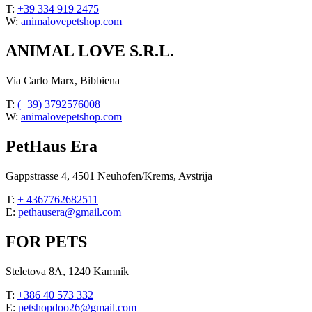
T:
+39 334 919 2475
W:
animalovepetshop.com
ANIMAL LOVE S.R.L.
Via Carlo Marx, Bibbiena
T:
(+39) 3792576008
W:
animalovepetshop.com
PetHaus Era
Gappstrasse 4, 4501 Neuhofen/Krems, Avstrija
T:
+ 4367762682511
E:
pethausera@gmail.com
FOR PETS
Steletova 8A, 1240 Kamnik
T:
+386 40 573 332
E:
petshopdoo26@gmail.com