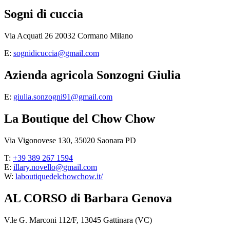
Sogni di cuccia
Via Acquati 26 20032 Cormano Milano
E:
sognidicuccia@gmail.com
Azienda agricola Sonzogni Giulia
E:
giulia.sonzogni91@gmail.com
La Boutique del Chow Chow
Via Vigonovese 130, 35020 Saonara PD
T:
+39 389 267 1594
E:
illary.novello@gmail.com
W:
laboutiquedelchowchow.it/
AL CORSO di Barbara Genova
V.le G. Marconi 112/F, 13045 Gattinara (VC)