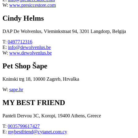
W:
www.presiccestore.com
Cindy Helms
DAP De Wolvenlus, Vleminkstraat 94, 3201 Langdorp, Belgija
T:
0497712316
E:
info@dewolvenlus.be
W:
www.dewolvenlus.be
Pet Shop Šape
Kninski trg 18, 10000 Zagreb, Hrvaška
W:
sape.hr
MY BEST FRIEND
Panteli Dervou 3C, Koropi, 19400 Athens, Greece
T:
0035799617427
E:
mybestfriend@cytanet.com.cy