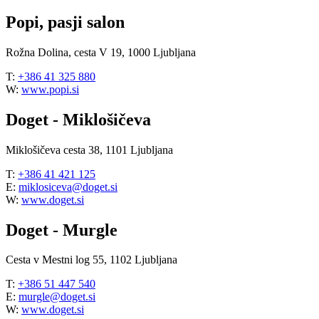
Popi, pasji salon
Rožna Dolina, cesta V 19, 1000 Ljubljana
T:
+386 41 325 880
W:
www.popi.si
Doget - Miklošičeva
Miklošičeva cesta 38, 1101 Ljubljana
T:
+386 41 421 125
E:
miklosiceva@doget.si
W:
www.doget.si
Doget - Murgle
Cesta v Mestni log 55, 1102 Ljubljana
T:
+386 51 447 540
E:
murgle@doget.si
W:
www.doget.si