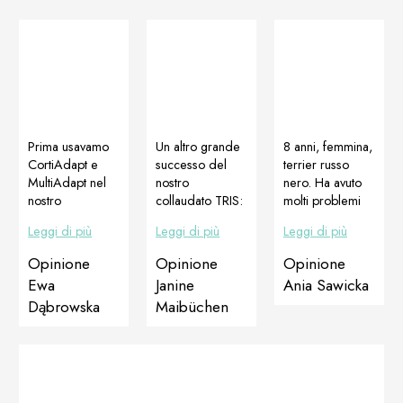
Prima usavamo
Un altro grande
8 anni, femmina,
CortiAdapt e
successo del
terrier russo
MultiAdapt nel
nostro
nero. Ha avuto
nostro
collaudato TRIS:
molti problemi
allevamento per
DOGOJunior,
ad alzarsi, le
Leggi di più
Leggi di più
Leggi di più
migliorare le
DOGOMaxy e
zampe
condizioni della
Multiadapt Il
posteriori “sono
Opinione
Opinione
Opinione
pelle dopo
risultato ottenuto
scappate”. Si
Ewa
Janine
Ania Sawicka
l’allergia,
in soli 2 mesi.
muoveva molto
Dąbrowska
Maibüchen
funzionava
Maibuechen
lentamente. Non
perfettamente!!!
PetStore
si parlava
Ora è il
Germania
proprio di
momento di
correre.
rafforzare e
Femmina con
prendersi cura
grado displasia