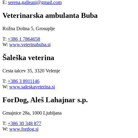
E:
serena.galleani@gmail.com
Veterinarska ambulanta Buba
Rožna Dolina 5, Grosuplje
T:
+386 1 7864658
W:
www.veterinabuba.si
Šaleška veterina
Cesta talcev 35, 3320 Velenje
T:
+386 3 8911146
W:
www.saleskaveterina.si
ForDog, Aleš Lahajnar s.p.
Gmajnice 28a, 1000 Ljubljana
T:
+386 30 348 877
W:
www.fordog.si