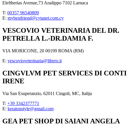
Eleftherias Avenue,73 Aradippo 7102 Larnaca
T:
00357 96540809
E:
mybestfriend@cytanet.com.cy
VESCOVIO VETERINARIA DEL DR.
PETRELLA L.-DR.DAMIA F.
VIA MORICONE, 20 00199 ROMA (RM)
E:
vescovioveterinaria@libero.it
CINGVLVM PET SERVICES DI CONTI
IRENE
Via San Esuperanzio, 62011 Cingoli, MC, Italija
T:
+39 3342377771
E:
keratonstyle@gmail.com
GEA PET SHOP DI SAIANI ANGELA