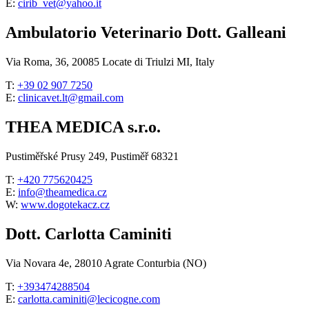
E:
cirib_vet@yahoo.it
Ambulatorio Veterinario Dott. Galleani
Via Roma, 36, 20085 Locate di Triulzi MI, Italy
T:
+39 02 907 7250
E:
clinicavet.lt@gmail.com
THEA MEDICA s.r.o.
Pustiměřské Prusy 249, Pustiměř 68321
T:
+420 775620425
E:
info@theamedica.cz
W:
www.dogotekacz.cz
Dott. Carlotta Caminiti
Via Novara 4e, 28010 Agrate Conturbia (NO)
T:
+393474288504
E:
carlotta.caminiti@lecicogne.com