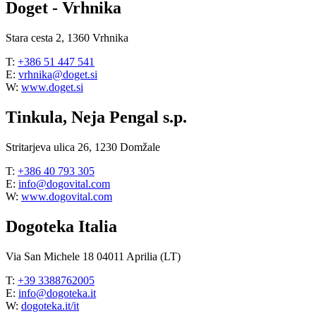
Doget - Vrhnika
Stara cesta 2, 1360 Vrhnika
T:
+386 51 447 541
E:
vrhnika@doget.si
W:
www.doget.si
Tinkula, Neja Pengal s.p.
Stritarjeva ulica 26, 1230 Domžale
T:
+386 40 793 305
E:
info@dogovital.com
W:
www.dogovital.com
Dogoteka Italia
Via San Michele 18 04011 Aprilia (LT)
T:
+39 3388762005
E:
info@dogoteka.it
W:
dogoteka.it/it