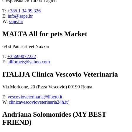
Gospodska 26 10090 Zagreb
T:
+385 1 34 99 326
E:
info@sape.hr
W:
sape.hr/
MALTA All for pets Market
69 st Paul's street Naxxar
T:
+35699072222
E:
allforpets@yahoo.com
ITALIJA Clinica Vescovio Veterinaria
Via Moricone, 20 (P.zza Vescovio) 00199 Roma
E:
vescovioveterinaria@libero.it
W:
clinicavescovioveterinaria24h.it/
Andriana Solomonides (MY BEST
FRIEND)