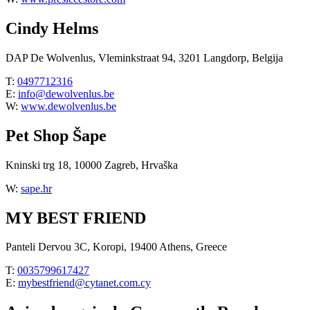
Cindy Helms
DAP De Wolvenlus, Vleminkstraat 94, 3201 Langdorp, Belgija
T:
0497712316
E:
info@dewolvenlus.be
W:
www.dewolvenlus.be
Pet Shop Šape
Kninski trg 18, 10000 Zagreb, Hrvaška
W:
sape.hr
MY BEST FRIEND
Panteli Dervou 3C, Koropi, 19400 Athens, Greece
T:
0035799617427
E:
mybestfriend@cytanet.com.cy