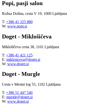
Popi, pasji salon
Rožna Dolina, cesta V 19, 1000 Ljubljana
T:
+386 41 325 880
W:
www.popi.si
Doget - Miklošičeva
Miklošičeva cesta 38, 1101 Ljubljana
T:
+386 41 421 125
E:
miklosiceva@doget.si
W:
www.doget.si
Doget - Murgle
Cesta v Mestni log 55, 1102 Ljubljana
T:
+386 51 447 540
E:
murgle@doget.si
W:
www.doget.si