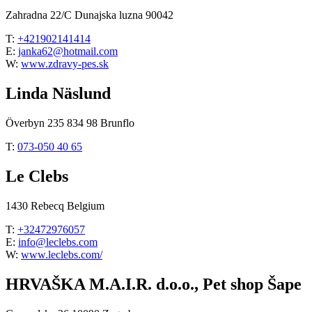
Zahradna 22/C Dunajska luzna 90042
T:
+421902141414
E:
janka62@hotmail.com
W:
www.zdravy-pes.sk
Linda Näslund
Överbyn 235 834 98 Brunflo
T:
073-050 40 65
Le Clebs
1430 Rebecq Belgium
T:
+32472976057
E:
info@leclebs.com
W:
www.leclebs.com/
HRVAŠKA M.A.I.R. d.o.o., Pet shop Šape