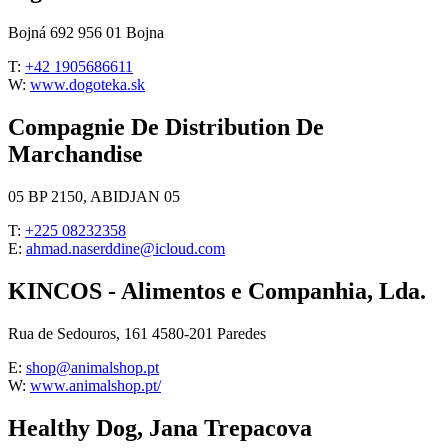
Bojná 692 956 01 Bojna
T:
+42 1905686611
W:
www.dogoteka.sk
Compagnie De Distribution De
Marchandise
05 BP 2150, ABIDJAN 05
T:
+225 08232358
E:
ahmad.naserddine@icloud.com
KINCOS - Alimentos e Companhia, Lda.
Rua de Sedouros, 161 4580-201 Paredes
E:
shop@animalshop.pt
W:
www.animalshop.pt/
Healthy Dog, Jana Trepacova