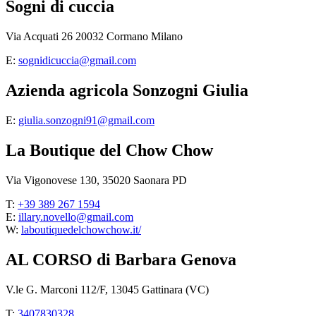
Sogni di cuccia
Via Acquati 26 20032 Cormano Milano
E:
sognidicuccia@gmail.com
Azienda agricola Sonzogni Giulia
E:
giulia.sonzogni91@gmail.com
La Boutique del Chow Chow
Via Vigonovese 130, 35020 Saonara PD
T:
+39 389 267 1594
E:
illary.novello@gmail.com
W:
laboutiquedelchowchow.it/
AL CORSO di Barbara Genova
V.le G. Marconi 112/F, 13045 Gattinara (VC)
T:
3407830328