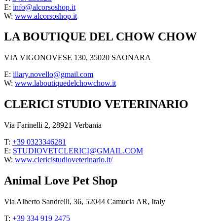
E:
info@alcorsoshop.it
W:
www.alcorsoshop.it
LA BOUTIQUE DEL CHOW CHOW
VIA VIGONOVESE 130, 35020 SAONARA
E:
illary.novello@gmail.com
W:
www.laboutiquedelchowchow.it
CLERICI STUDIO VETERINARIO
Via Farinelli 2, 28921 Verbania
T:
+39 0323346281
E:
STUDIOVETCLERICI@GMAIL.COM
W:
www.clericistudioveterinario.it/
Animal Love Pet Shop
Via Alberto Sandrelli, 36, 52044 Camucia AR, Italy
T:
+39 334 919 2475