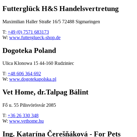
Futterglück H&S Handelsvertretung
Maximilian Haller Straße 16/5 72488 Sigmaringen
T:
+49 (0) 7571 683173
W:
www.futterglueck-shop.de
Dogoteka Poland
Ulica Klonowa 15 44-160 Rudziniec
T:
+48 606 364 692
W:
www.dogotekapolska.pl
Vet Home, dr.Talpag Bálint
Fő u. 55 Pilisvörösvár 2085
T:
+36 26 330 348
W:
www.vethome.hu
Ing. Katarína Čerešňáková - For Pets