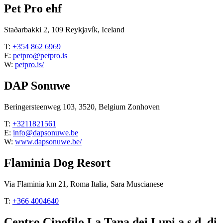
Pet Pro ehf
Staðarbakki 2, 109 Reykjavík, Iceland
T:
+354 862 6969
E:
petpro@petpro.is
W:
petpro.is/
DAP Sonuwe
Beringersteenweg 103, 3520, Belgium Zonhoven
T:
+3211821561
E:
info@dapsonuwe.be
W:
www.dapsonuwe.be/
Flaminia Dog Resort
Via Flaminia km 21, Roma Italia, Sara Muscianese
T:
+366 4004640
Centro Cinofilo La Tana dei Lupi a.s.d. di