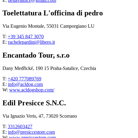
E:
dellavaldice@gmail.com
Toelettatura L'officina di pedro
Via Eugenio Montale, 55031 Camporgiano LU
T:
+39 345 847 3070
E:
rachelepardini@libero.it
Encantado Tour, s.r.o
Dany Medřické, 190 15 Praha-Satalice, Czechia
T:
+420 777089769
E:
info@acldog.com
W:
www.acldogshop.com/
Edil Presicce S.N.C.
Via Ignazio Veris, 47, 73020 Scorrano
T:
3312603427
E:
info@presiccestore.com
W:
www.presiccestore.com