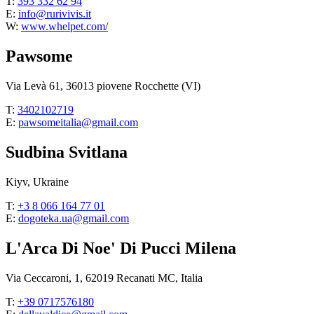
T:
393 332 62 94
E:
info@rurivivis.it
W:
www.whelpet.com/
Pawsome
Via Levà 61, 36013 piovene Rocchette (VI)
T:
3402102719
E:
pawsomeitalia@gmail.com
Sudbina Svitlana
Kiyv, Ukraine
T:
+3 8 066 164 77 01
E:
dogoteka.ua@gmail.com
L'Arca Di Noe' Di Pucci Milena
Via Ceccaroni, 1, 62019 Recanati MC, Italia
T:
+39 0717576180