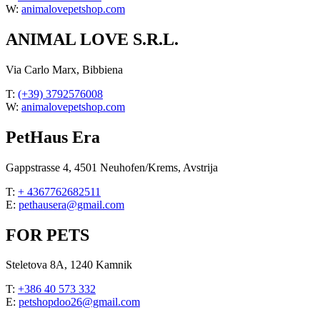
W:
animalovepetshop.com
ANIMAL LOVE S.R.L.
Via Carlo Marx, Bibbiena
T:
(+39) 3792576008
W:
animalovepetshop.com
PetHaus Era
Gappstrasse 4, 4501 Neuhofen/Krems, Avstrija
T:
+ 4367762682511
E:
pethausera@gmail.com
FOR PETS
Steletova 8A, 1240 Kamnik
T:
+386 40 573 332
E:
petshopdoo26@gmail.com