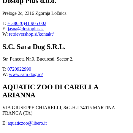
Dostop Plus d.o.o.
Preloge 2c, 2316 Zgornja Ložnica
T:
+ 386 (0)41 905 002
E:
jasna@dostoplus.si
W:
retrievershop.si/kontakt/
S.C. Sara Dog S.R.L.
Str. Pancota Nr.9, Bucuresti, Sector 2,
T:
0720922990
W:
www.sara-dog.ro/
AQUATIC ZOO DI CARELLA
ARIANNA
VIA GIUSEPPE CHIARELLI, 8/G-H-I 74015 MARTINA
FRANCA (TA)
E:
aquaticzoo@libero.it