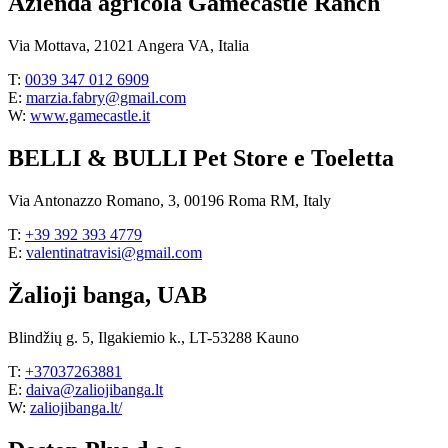
Azienda agricola Gamecastle Ranch
Via Mottava, 21021 Angera VA, Italia
T:
0039 347 012 6909
E:
marzia.fabry@gmail.com
W:
www.gamecastle.it
BELLI & BULLI Pet Store e Toeletta
Via Antonazzo Romano, 3, 00196 Roma RM, Italy
T:
+39 392 393 4779
E:
valentinatravisi@gmail.com
Žalioji banga, UAB
Blindžių g. 5, Ilgakiemio k., LT-53288 Kauno
T:
+37037263881
E:
daiva@zaliojibanga.lt
W:
zaliojibanga.lt/