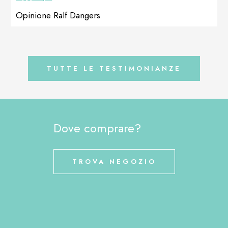
l’1.1.2021https://www.facebook.com/petra.maibuechen
Opinione Ralf Dangers
TUTTE LE TESTIMONIANZE
Dove comprare?
TROVA NEGOZIO