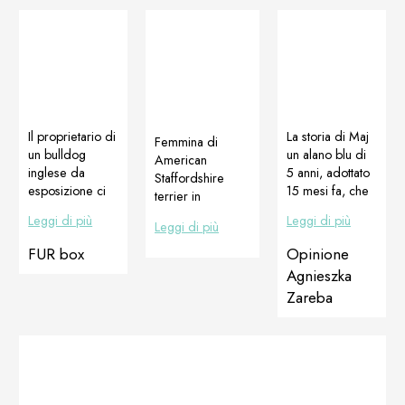
Il proprietario di
La storia di Maj
Femmina di
un bulldog
un alano blu di
American
inglese da
5 anni, adottato
Staffordshire
esposizione ci
15 mesi fa, che
terrier in
ha contattati
e’ venuto da me
allatazione con
Leggi di più
Leggi di più
Leggi di più
chiedendoci se
con problemi
gravi problemi
i prodotti
alle orecchie.
dermatologici,
FUR box
Opinione
Dogoteka
Pero’ non ho
post parto, quasi
Agnieszka
potevano aiutare
capito che
del tutto risolti
Zareba
il suo cane,
sarebbe stato un
con soli 4 giorni
perché sul
problema così
di applicazione
corpo del cane
grande. In
di Cortiadapt gel.
è apparso un
viaggio con noi
Cortiadapt gel
hotspot.
in macchina dal
contiene
Abbiamo
suo ex
lactoferrina