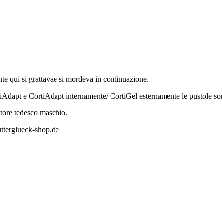
te qui si grattavae si mordeva in continuazione.
Adapt e CortiAdapt internamente/ CortiGel esternamente le pustole so
store tedesco maschio.
tterglueck-shop.de