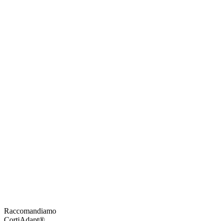
Raccomandiamo
CortiAdapt®