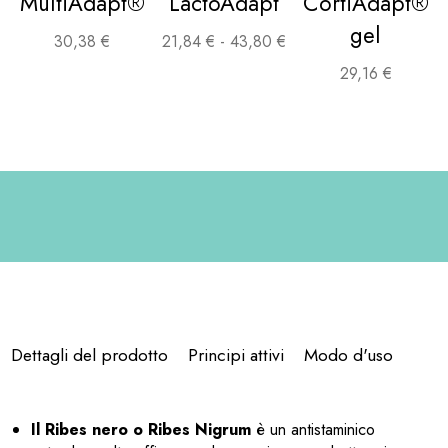
MultiAdapt®
LactoAdapt
CortiAdapt®
gel
30,38
€
21,84
€
-
43,80
€
29,16
€
Dettagli del prodotto
Principi attivi
Modo d'uso
Il Ribes nero o Ribes Nigrum
è un antistaminico