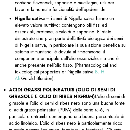
contiene flavonoidi, saponine e mucillagini, utili per
favorire la normale funzionalità dell’epidermide.
Nigella sativa
– i semi di Nigella sativa hanno un
elevato valore nutritivo; contengono olii fissi ed
essenziali, proteine, alcaloidi e saponine. E’ stato
dimostrato che gran parte dell’attività biologica dei semi
di Nigella sativa, in particolare la sua azione benefica sul
sistema immunitario, è dovuta al timochinone, il
componente principale dell’olio essenziale, ma che è
anche presente nell’olio fisso. (Pharmacological and
toxicological properties of Nigella sativa
B. H.
Ali
Gerald Blunden).
ACIDI GRASSI POLINSATURI (OLIO DI SEMI DI
GIRASOLE E OLIO DI RIBES NIGRUM)
L’olio di semi di
girasole e l’olio di semi di ribes nero sono una buona fonte
di acidi grassi polinsaturi (PUFA) della serie ω-6, in
particolare entrambi contengono una buona percentuale di
acido linoleico. L’olio di ribes nero è particolarmente ricco
in acido gamma linolenico, tocoferoli e fitosteroli. Gli acidi