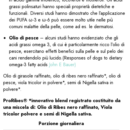
grassi polinsaturi hanno speciali proprietà dietetiche e
funzionali. Diversi studi hanno dimostrato che l’applicazione
dei PUFA ω-3 e ω-6 può essere molto utile nelle più
comuni malattie della pelle, come ad es. le dermatosi.
Olio di pesce
– alcuni studi hanno evidenziato che gli
acidi grassi omega 3, di cui è particolarmente ricco l’olio di
pesce, esercitano effetti benefici sulla pelle e sul pelo dei
cani rendendolo più lucido.(Responses of dogs to dietary
omega-3 fatty acids
John E Bauer)
Olio di girasole raffinato, olio di ribes nero raffinato*, olio di
pesce, viola tricolor in polvere*, semi di Nigella sativa in
polvere*.
ProRibes® *innovativo blend registrato costituito da
una miscela di: Olio di Ribes nero raffinato, Viola
tricolor polvere e semi di Nigella sativa.
Porzione giornaliera