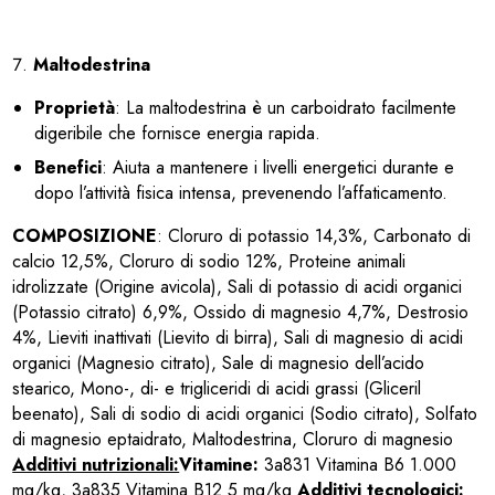
Maltodestrina
Proprietà
: La maltodestrina è un carboidrato facilmente
digeribile che fornisce energia rapida.
Benefici
: Aiuta a mantenere i livelli energetici durante e
dopo l’attività fisica intensa, prevenendo l’affaticamento.
COMPOSIZIONE
: Cloruro di potassio 14,3%, Carbonato di
calcio 12,5%, Cloruro di sodio 12%, Proteine animali
idrolizzate (Origine avicola), Sali di potassio di acidi organici
(Potassio citrato) 6,9%, Ossido di magnesio 4,7%, Destrosio
4%, Lieviti inattivati (Lievito di birra), Sali di magnesio di acidi
organici (Magnesio citrato), Sale di magnesio dell’acido
stearico, Mono-, di- e trigliceridi di acidi grassi (Gliceril
beenato), Sali di sodio di acidi organici (Sodio citrato), Solfato
di magnesio eptaidrato, Maltodestrina, Cloruro di magnesio
Additivi nutrizionali:
Vitamine:
3a831 Vitamina B6 1.000
mg/kg, 3a835 Vitamina B12 5 mg/kg
Additivi tecnologici: