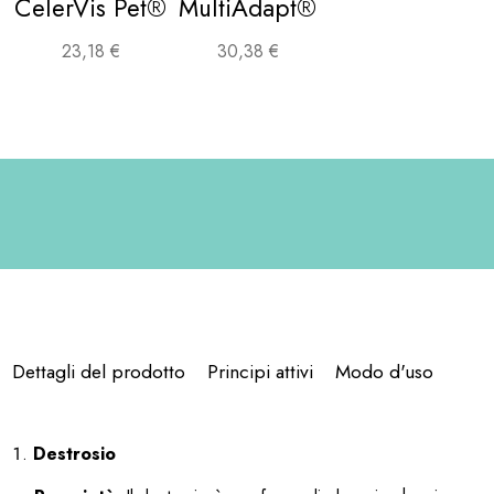
CelerVis Pet®
MultiAdapt®
23,18
€
30,38
€
Dettagli del prodotto
Principi attivi
Modo d'uso
Destrosio